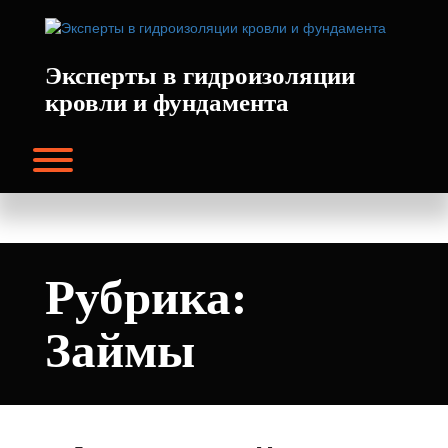
Перейти
к
содержимому
Эксперты в гидроизоляции
кровли и фундамента
Переключение видимости меню.
Рубрика:
Займы